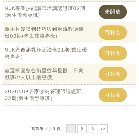
NUK專業技能講師培訓認證班02期
未開放
(舊生優惠專班)
新手月嫂談判技巧與到府流程演練
可報名
班03期(舊生優惠專班)
NUK產後泌乳師認證班21期(舊生優
可報名
惠專班）
命運藍圖整合術星盤與星骰二日實
可報名
戰班(2人以上優惠價)
2026NUK居家收納管理師認證班
可報名
02期(舊生優惠專班）
Copy
© 
雄大
廣教
當前第 1 / 3 頁
1
2
3
>>
Nati