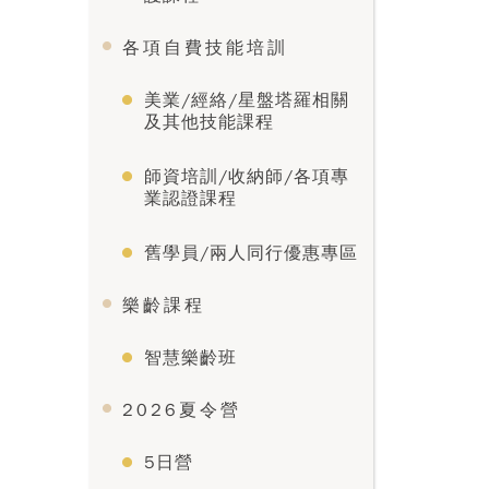
各項自費技能培訓
美業/經絡/星盤塔羅相關
及其他技能課程
師資培訓/收納師/各項專
業認證課程
舊學員/兩人同行優惠專區
樂齡課程
智慧樂齡班
2026夏令營
5日營