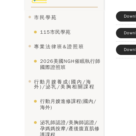
Down
市民學苑
115市民學苑
Down
專業法律班&證照班
Down
2026美國NGH催眠執行師
國際證照班
行動月嫂養成(國內/海
外)/泌乳/美胸相關課程
行動月嫂進修課程(國內/
海外)
泌乳師認證/美胸師認證/
孕媽媽按摩/產後腹直肌修
護課程