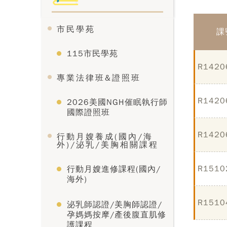
市民學苑
課
115市民學苑
R1420
專業法律班&證照班
R1420
2026美國NGH催眠執行師
國際證照班
R1420
行動月嫂養成(國內/海
外)/泌乳/美胸相關課程
R1510
行動月嫂進修課程(國內/
海外)
R1510
泌乳師認證/美胸師認證/
孕媽媽按摩/產後腹直肌修
護課程