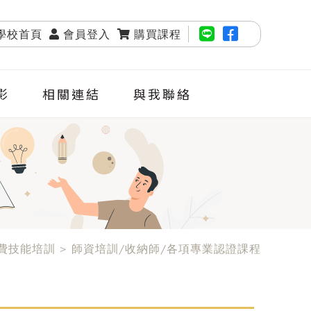
學校首頁
會員登入
購買課程
影
相關連結
與我聯絡
自費技能培訓 > 師資培訓/收納師/各項專業認證課程