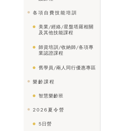
各項自費技能培訓
美業/經絡/星盤塔羅相關
及其他技能課程
師資培訓/收納師/各項專
業認證課程
舊學員/兩人同行優惠專區
樂齡課程
智慧樂齡班
2026夏令營
5日營