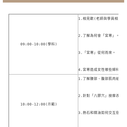
1.相見歡(老師與學員相互自我
2.了解為何會「宮寒」。

09:00-10:00(學科)
3.「宮寒」從何而來。

4.宮寒造成女性哪些婦科問
1.了解腰部、腹部肌肉組織、
2.針對「八髎穴」按摩改善婦
10:00-12:00(示範)
3.熱石和精油如何交互搭配使