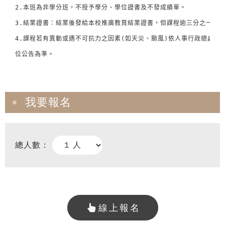
2.本班為非學分班，不授予學分、學位證書及不發成績單。 

3.結業證書：結業後發給本校推廣教育結業證書，但課程逾三分之一缺課
4.課程若有異動或遇不可抗力之因素(如天災、颱風)依人事行政總處公
位公告為準。
我要報名
總人數：
線上報名