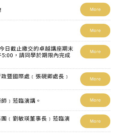
！
More
More
原定今日截止繳交的卓越講座期末
More
午5:00，請同學於期限內完成
行政暨國際處﹝張硯卿處長﹞
More
術師﹞蒞臨演講。
More
集團﹝劉敏瑛董事長﹞蒞臨演
More