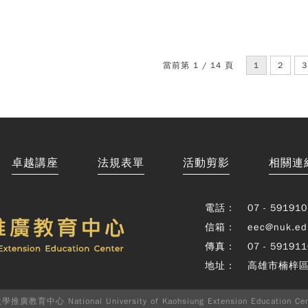
當前第 1 / 14 頁
1
2
3
卓越講座
法規表單
活動剪影
相關連
電話：
07 - 591910
信箱：
eec@nuk.ed
傳真：
07 - 591911
地址：
高雄市楠梓區
廣教育中心 National University of Kaohsiung Extension Education Cente