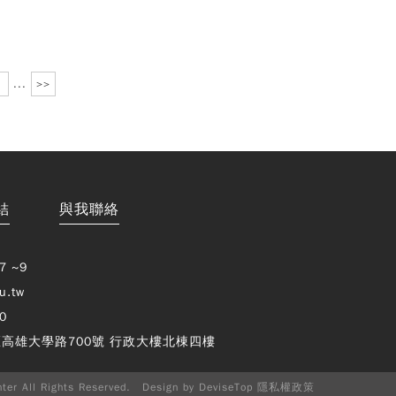
...
>>
Copy
結
與我聯絡
© 
雄大
廣教
7 ~9
Nati
Unive
u.tw
o
0
Kaoh
Exte
高雄大學路700號 行政大樓北棟四樓
Educ
Cente
Rig
r All Rights Reserved. Design by
DeviseTop
隱私權政策