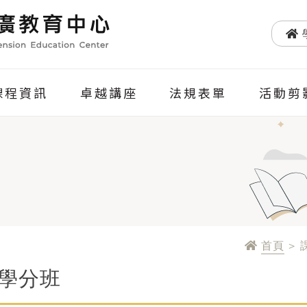
課程資訊
卓越講座
法規表單
活動剪
首頁
> 
學分班