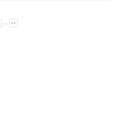
...
>>