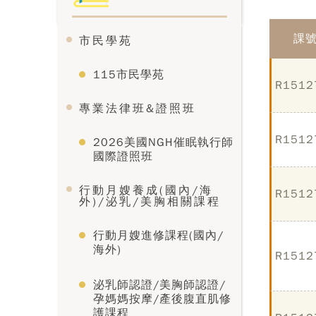
課
市民學苑
115市民學苑
R1512
專業法律班&證照班
R1512
2026美國NGH催眠執行師
國際證照班
行動月嫂養成(國內/海
R1512
外)/泌乳/美胸相關課程
行動月嫂進修課程(國內/
海外)
R1512
泌乳師認證/美胸師認證/
孕媽媽按摩/產後腹直肌修
護課程