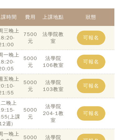
上課時間
費用
上課地點
狀態
周三晚上
7500
法學院教
18:20-
可報名
元
室
21:00
周一晚上
5000
法學院
18:20-
可報名
元
106教室
20:05
週五晚上
5000
法學院
20:10-
可報名
元
103教室
21:55
週二晚上
法學院
19:15-
5000
204-1教
可報名
:55(上課
元
室
12週)
周一晚上
5000
法學院