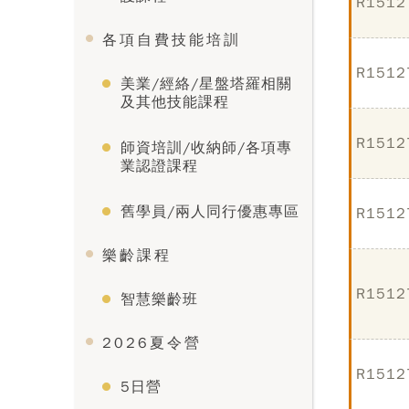
R1512
各項自費技能培訓
R1512
美業/經絡/星盤塔羅相關
及其他技能課程
R1512
師資培訓/收納師/各項專
業認證課程
舊學員/兩人同行優惠專區
R1512
樂齡課程
R1512
智慧樂齡班
2026夏令營
R1512
5日營