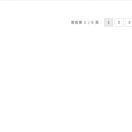
當前第 1 / 5 頁
1
2
3