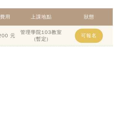
費用
上課地點
狀態
管理學院103教室
200 元
可報名
(暫定)