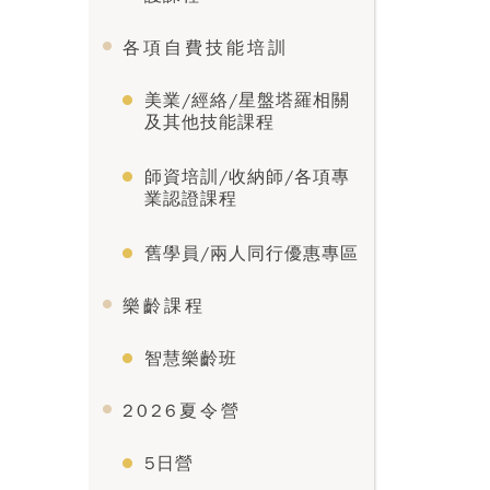
各項自費技能培訓
美業/經絡/星盤塔羅相關
及其他技能課程
師資培訓/收納師/各項專
業認證課程
舊學員/兩人同行優惠專區
樂齡課程
智慧樂齡班
2026夏令營
5日營