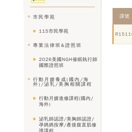
課號
市民學苑
115市民學苑
R1511
專業法律班&證照班
2026美國NGH催眠執行師
國際證照班
行動月嫂養成(國內/海
外)/泌乳/美胸相關課程
行動月嫂進修課程(國內/
海外)
泌乳師認證/美胸師認證/
孕媽媽按摩/產後腹直肌修
護課程