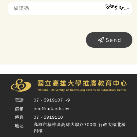
Send
Copy
© 
雄大
廣教
Nati
Unive
電話：
07 - 5919107 ~9
o
信箱：
eec@nuk.edu.tw
Kaoh
Exte
傳真：
07 - 5919110
Educ
高雄市楠梓區高雄大學路700號 行政大樓北棟
地址：
Cente
四樓
Rig