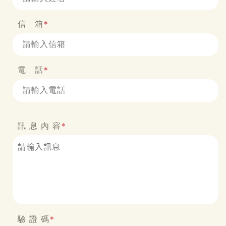
信 箱
*
電 話
*
訊 息 內 容
*
驗 證 碼
*