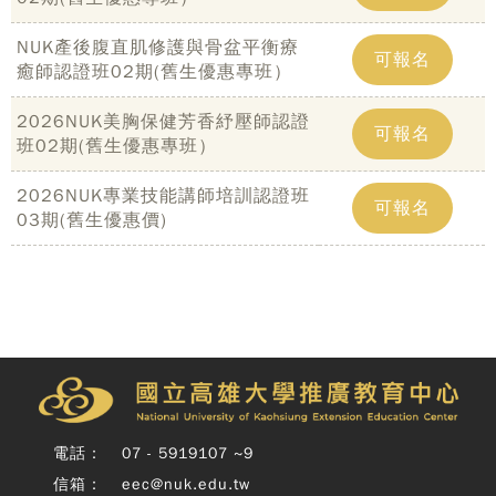
NUK產後腹直肌修護與骨盆平衡療
可報名
癒師認證班02期(舊生優惠專班）
2026NUK美胸保健芳香紓壓師認證
可報名
班02期(舊生優惠專班）
2026NUK專業技能講師培訓認證班
可報名
03期(舊生優惠價)
Copy
© 
雄大
廣教
Nati
Unive
電話：
07 - 5919107 ~9
o
信箱：
eec@nuk.edu.tw
Kaoh