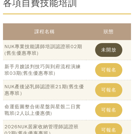
各項自費技能培訓
課程名稱
狀態
NUK專業技能講師培訓認證班02期
未開放
(舊生優惠專班)
新手月嫂談判技巧與到府流程演練
可報名
班03期(舊生優惠專班)
NUK產後泌乳師認證班21期(舊生優
可報名
惠專班）
命運藍圖整合術星盤與星骰二日實
可報名
戰班(2人以上優惠價)
2026NUK居家收納管理師認證班
可報名
02期(舊生優惠專班）