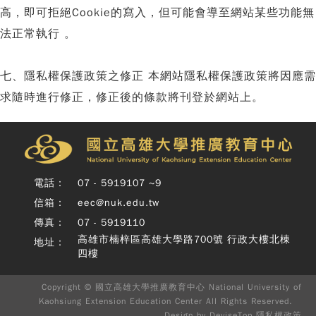
高，即可拒絕Cookie的寫入，但可能會導至網站某些功能無
法正常執行 。
七、隱私權保護政策之修正 本網站隱私權保護政策將因應需
求隨時進行修正，修正後的條款將刊登於網站上。
Copy
© 
雄大
廣教
Nati
Unive
電話：
07 - 5919107 ~9
o
信箱：
eec@nuk.edu.tw
Kaoh
Exte
傳真：
07 - 5919110
Educ
高雄市楠梓區高雄大學路700號 行政大樓北棟
地址：
Cente
四樓
Rig
Rese
Desi
Copyright © 國立高雄大學推廣教育中心 National University of
B
Kaohsiung Extension Education Center All Rights Reserved.
Devi
Design by
DeviseTop
隱私權政策