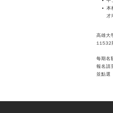
中
本
才
高雄大
11532
每期名
報名請
並點選