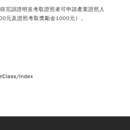
取得完訓證明並考取證照者可申請產業證照人
00元及證照考取獎勵金1000元）。
eClass/Index
Copy
© 
雄大
廣教