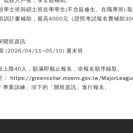
、低收入戶者，享全額補助。
校學士班與碩士班在學學生(不含延修生、在職專班) 
培訓計畫補助，最高4000元（證照考試報名費補助30
學開班資訊
期 (2026/04/11~05/10) 週末班
額上限40人，額滿即截止報名，依報名順序錄取。
至：
https://greencollar.moenv.gov.tw/MajorLeagu
「專業訓練」項下的「開班資訊」進行報名。