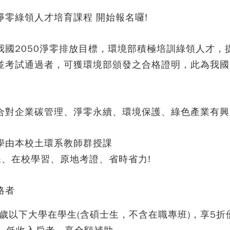
淨零綠領人才培育課程 開始報名囉!
我國2050淨零排放目標，環境部積極培訓綠領人才
並考試通過者，可獲環境部頒發之合格證明，此為我國
合對企業碳管理、淨零永續、環境保護、綠色產業有興
學由本校土環系教師群授課
課、在校學習、原地考證、省時省力!
格者
0歲以下大學在學生(含碩士生，不含在職專班)，享5折