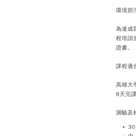
環境部
為達成
程培訓
證書。
課程適
高雄大
8天完
測驗及
3