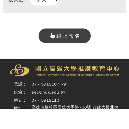
總人數：
線上報名
Copy
© 
雄大
廣教
電話：
07 - 5919107 ~9
Nati
信箱：
eec@nuk.edu.tw
Unive
o
傳真：
07 - 5919110
Kaoh
高雄市楠梓區高雄大學路700號 行政大樓北棟
地址：
Exte
四樓
Educ
Cente
Rig
Copyright © 國立高雄大學推廣教育中心 National University of