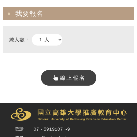
我要報名
總人數：
線上報名
Copy
© 
雄大
廣教
Nati
Unive
電話：
07 - 5919107 ~9
o