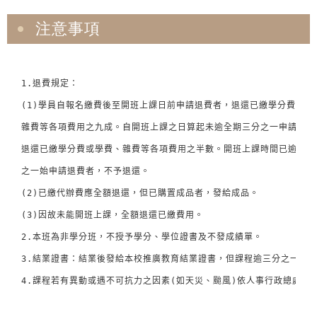
注意事項
1.退費規定： 

(1)學員自報名繳費後至開班上課日前申請退費者，退還已繳學分費或學費
雜費等各項費用之九成。自開班上課之日算起未逾全期三分之一申請退費者
退還已繳學分費或學費、雜費等各項費用之半數。開班上課時間已逾全期三
之一始申請退費者，不予退還。 

(2)已繳代辦費應全額退還，但已購置成品者，發給成品。 

(3)因故未能開班上課，全額退還已繳費用。 

2.本班為非學分班，不授予學分、學位證書及不發成績單。 

3.結業證書：結業後發給本校推廣教育結業證書，但課程逾三分之一缺課
4.課程若有異動或遇不可抗力之因素(如天災、颱風)依人事行政總處公