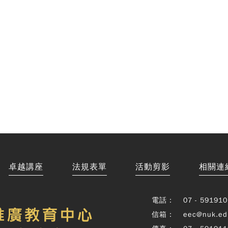
卓越講座
法規表單
活動剪影
相關連
電話：
07 - 591910
信箱：
eec@nuk.ed