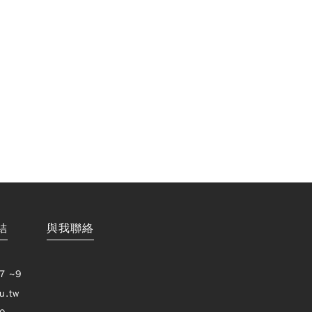
結
與我聯絡
7 ~9
u.tw