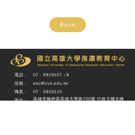
Copy
© 
雄大
廣教
Back
Nati
Unive
o
Kaoh
Exte
Educ
Cente
Rig
電話：
07 - 5919107 ~9
Rese
Desi
信箱：
eec@nuk.edu.tw
B
傳真：
07 - 5919110
Devi
高雄市楠梓區高雄大學路700號 行政大樓北棟
地址：
四樓
Copyright © 國立高雄大學推廣教育中心 National University of
Kaohsiung Extension Education Center All Rights Reserved.
Design by
DeviseTop
隱私權政策