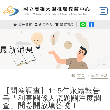
學校首頁
會員登入
購買課程
最新消息
首頁
>
最新消息
【問卷調查】115年永續報告
書「利害關係人議題關注度調
查」問卷開放填答囉！