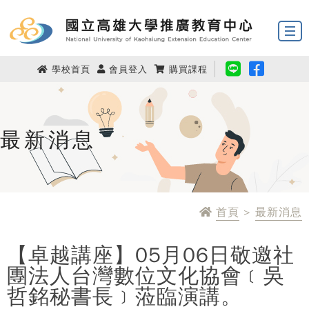
學校首頁
會員登入
購買課程
最新消息
首頁
>
最新消息
【卓越講座】05月06日敬邀社
團法人台灣數位文化協會﹝吳
哲銘秘書長﹞蒞臨演講。