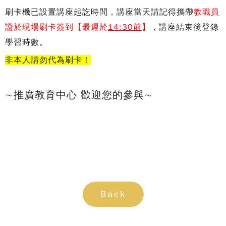
刷卡機已設置講座起訖時間，講座當天請記得攜帶
教職員
證於現場刷卡簽到【最遲於
14:30
前
】
，講座結束後登錄
學習時數。
非本人請勿代為刷卡！
∼推廣教育中心 歡迎您的參與∼
Back
Copy