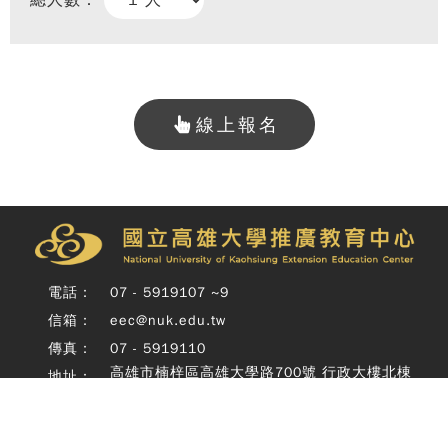
總人數：
線上報名
Copy
© 
雄大
廣教
電話：
07 - 5919107 ~9
Nati
信箱：
eec@nuk.edu.tw
Unive
o
傳真：
07 - 5919110
Kaoh
高雄市楠梓區高雄大學路700號 行政大樓北棟
地址：
Exte
四樓
Educ
Cente
Rig
Copyright © 國立高雄大學推廣教育中心 National University of