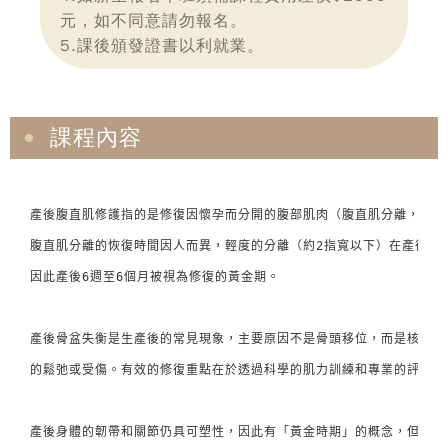
元，如不同意請勿報名。
5.課後頒發證書以利就業。
課程內容
產後腹直肌修護指的是修復因懷孕而分開的腹部肌肉（腹直肌分離，Diastasis 
腹直肌分離的恢復時間因人而異，輕度的分離（約2指寬以下）在產後6週
因此產後6週至6個月被視為修復的黃金期。

產後骨盆失衡是生產後的常見現象，主要原因不是骨頭移位，而是核心和
的鬆弛或受傷。有效的修復重點在於透過科學的肌力訓練和專業的評估來
產後身體的韌帶和關節仍具可塑性，因此有「黃金時期」的概念，但隨時開