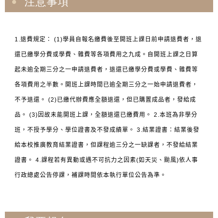
注意事項
1.退費規定： (1)學員自報名繳費後至開班上課日前申請退費者，退
還已繳學分費或學費、雜費等各項費用之九成。自開班上課之日算
起未逾全期三分之一申請退費者，退還已繳學分費或學費、雜費等
各項費用之半數。開班上課時間已逾全期三分之一始申請退費者，
不予退還。 (2)已繳代辦費應全額退還，但已購置成品者，發給成
品。 (3)因故未能開班上課，全額退還已繳費用。 2.本班為非學分
班，不授予學分、學位證書及不發成績單。 3.結業證書：結業後發
給本校推廣教育結業證書，但課程逾三分之一缺課者，不發給結業
證書。 4.課程若有異動或遇不可抗力之因素(如天災、颱風)依人事
行政總處公告停課，補課時間依本執行單位公告為準。