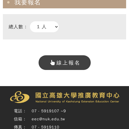
我要報名
總人數：
線上報名
Copy
© 
雄大
廣教
Nati
Unive
電話：
07 - 5919107 ~9
o
信箱：
eec@nuk.edu.tw
Kaoh
Exte
傳真：
07 - 5919110