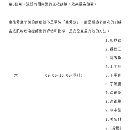
至6個月。這段時間內進行正確訓練，效果最為顯著。

產後骨盆平衡的療癒並不是單純「喬骨頭」，而是透過多層次的訓練和調
盆底肌物理治療師進行評估和指導，是安全且最有效的方法。
1.相見歡(老
2.課程三大核
3.認識孕期產
4.上半身-自
六
09:00-16:00(學科)
5.下半身-骨
6.了解腹部4
7.產後骨盆校
8.產後腹直肌
9.以中醫角
1.著裝(換緊
2.(身體背部術