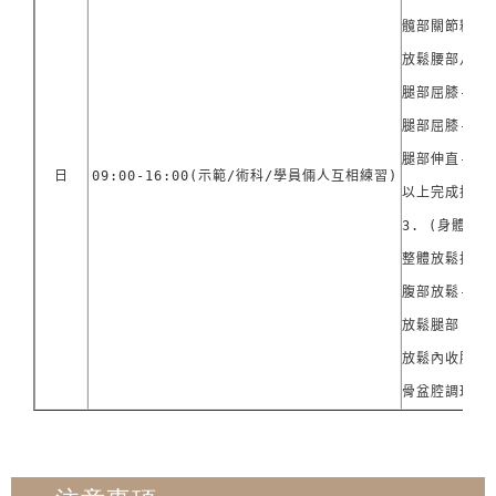
髖部關節釋放
放鬆腰部八髎穴
腿部屈膝-加強
腿部屈膝-加強
腿部伸直-放鬆
日
09:00-16:00(示範/術科/學員倆人互相練習)
以上完成換另一
3. (身體正面
整體放鬆搖晃

腹部放鬆-腹直
放鬆腿部、放鬆
放鬆內收肌、股
骨盆腔調理-