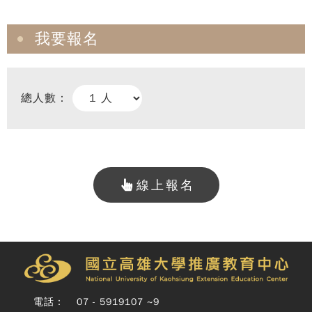
我要報名
總人數：
線上報名
Copy
© 
雄大
廣教
Nati
Unive
電話：
07 - 5919107 ~9
o