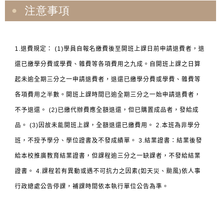
注意事項
1.退費規定： (1)學員自報名繳費後至開班上課日前申請退費者，退
還已繳學分費或學費、雜費等各項費用之九成。自開班上課之日算
起未逾全期三分之一申請退費者，退還已繳學分費或學費、雜費等
各項費用之半數。開班上課時間已逾全期三分之一始申請退費者，
不予退還。 (2)已繳代辦費應全額退還，但已購置成品者，發給成
品。 (3)因故未能開班上課，全額退還已繳費用。 2.本班為非學分
班，不授予學分、學位證書及不發成績單。 3.結業證書：結業後發
給本校推廣教育結業證書，但課程逾三分之一缺課者，不發給結業
證書。 4.課程若有異動或遇不可抗力之因素(如天災、颱風)依人事
行政總處公告停課，補課時間依本執行單位公告為準。