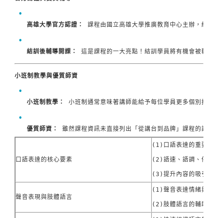
高雄大學官方認證：
 課程由國立高雄大學推廣教育中心主辦，結訓
結訓後輔導開課：
 這是課程的一大亮點！結訓學員將有機會被輔導
小班制教學與優質師資
小班制教學：
 小班制通常意味著講師能給予每位學員更多個別指導
優質師資：
 雖然課程資訊未直接列出「從講台到品牌」課程的講師
(1)口語表達的重要性

口語表達的核心要素
(2)語速、語調、停頓的
(3)提升內容的吸引力
(1)聲音表達情緒與重點
聲音表現與肢體語言
(2)肢體語言的輔助作