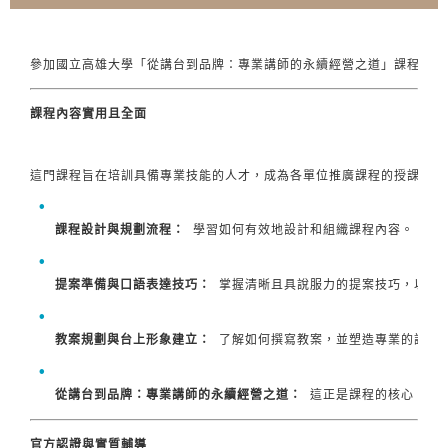
參加國立高雄大學「從講台到品牌：專業講師的永續經營之道」課程，對
課程內容實用且全面
這門課程旨在培訓具備專業技能的人才，成為各單位推廣課程的授課講師
課程設計與規劃流程：
 學習如何有效地設計和組織課程內容。
提案準備與口語表達技巧：
 掌握清晰且具說服力的提案技巧，以及
教案規劃與台上形象建立：
 了解如何撰寫教案，並塑造專業的講師
從講台到品牌：專業講師的永續經營之道：
 這正是課程的核心，教
官方認證與實質輔導