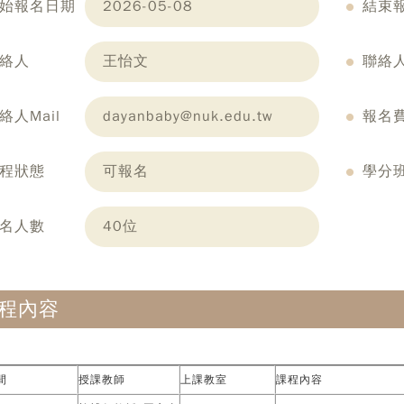
始報名日期
2026-05-08
結束
絡人
王怡文
聯絡
絡人Mail
dayanbaby@nuk.edu.tw
報名
程狀態
可報名
學分
名人數
40位
程內容
間
授課教師
上課教室
課程內容