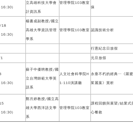
立高雄科技大學會
管理學院103教室
-16:30)
保
計資訊系
楊書成副教授/國立
/18
高雄大學資訊管理
管理學院103教室
認識技術分析
-16:30)
學系
行憲紀念日放假
/1
元旦放假
蘇子中優聘教授/國
8
人文社會科學院H
永垂不朽的經典─《羅
立台灣師範大學英
-16:30)
1-110演講廳
茱麗葉》賞析
語系
鄭月婷教授/國立高
15
課程回饋與展望/結業式
雄大學西洋語文學
管理學院103教室
-16:30)
心餐敘
系