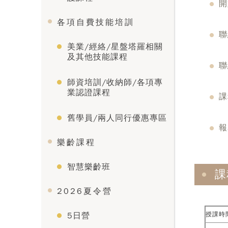
開
各項自費技能培訓
聯
美業/經絡/星盤塔羅相關
及其他技能課程
聯
師資培訓/收納師/各項專
業認證課程
課
舊學員/兩人同行優惠專區
報
樂齡課程
智慧樂齡班
課
2026夏令營
授課時
5日營