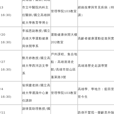
13
市立中醫院內科主
經絡按摩與常見疾病（
管理學院103教室
-16:30)
任醫師/國立高雄師
講）
範大學教育學博士
李福恩副教授/國立
/20
運動健康休閒大樓
高雄大學運動健康
高齡者健康運動促進與
-16:30)
202教室
與休閒學系
戶外課程。集合地
鄭月婷教授/國立高
/27
點：高雄港港史
雄大學西洋語文學
高雄港歷史走讀導覽
-16:30)
館/高雄市鼓山區
系
蓬萊路3號
翁烔慶老師/國立高
/4
高雄學、學地方：藍田
雄大學通識中心兼
管理學院103教室
-16:30)
世今生
任講師
謝律晨助理教授/國
/11
跌倒不驚慌─樂齡意外