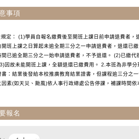
意事項
退費規定： (1)學員自報名繳費後至開班上課日前申請退費者
自開班上課之日算起未逾全期三分之一申請退費者，退還已繳
時間已逾全期三分之一始申請退費者，不予退還。 (2)已繳
(3)因故未能開班上課，全額退還已繳費用。 2.本班為非學
證書：結業後發給本校推廣教育結業證書，但課程逾三分之一缺
之因素(如天災、颱風)依人事行政總處公告停課，補課時間依
要報名