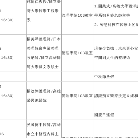
施博仁教授/國立臺
1.開業式/高雄大學西洋
1
灣大學醫學工程學
管理學院103教室
學系鄭月婷老師主持
-16:30)
系
2. 智慧科技在醫療上的
楊美琴整理師/日本
8
整理協會專業整理
現在少負擔，未來更心
管理學院103教室
-16:30)
收納師/國立高雄師
空間到人生的整理術
範大學國文系碩士
中秋節放假
2
楊汶翎護理師/高雄
-16:30)
管理學院103教室
認識預立醫療決定＆緩
榮民總醫院
國慶日連假
吳瀚德中醫師/高雄
16
市立中醫院內科主