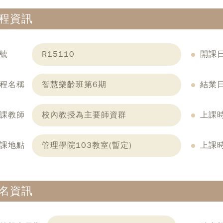
程資訊
號
R15110
開課
程名稱
智慧樂齡班第6期
結業
課教師
校內教授為主要師資群
上課
課地點
管理學院103教室(暫定)
上課
名資訊