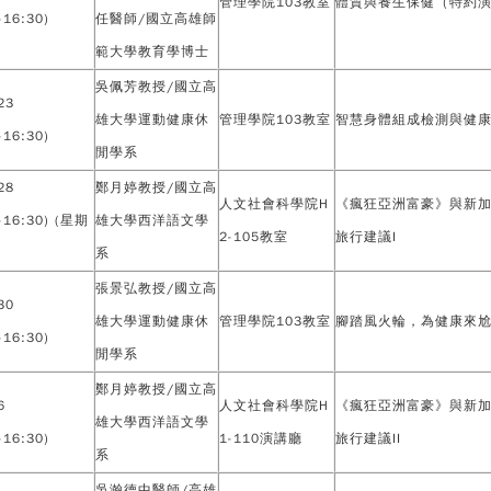
管理學院103教室
體質與養生保健（特約
-16:30)
任醫師/國立高雄師
範大學教育學博士
吳佩芳教授/國立高
23
雄大學運動健康休
管理學院103教室
智慧身體組成檢測與健
-16:30)
閒學系
28
鄭月婷教授/國立高
人文社會科學院H
《瘋狂亞洲富豪》與新
0-16:30) (星期
雄大學西洋語文學
2-105教室
旅行建議I
系
張景弘教授/國立高
30
雄大學運動健康休
管理學院103教室
腳踏風火輪，為健康來
-16:30)
閒學系
鄭月婷教授/國立高
6
人文社會科學院H
《瘋狂亞洲富豪》與新
雄大學西洋語文學
-16:30)
1-110演講廳
旅行建議II
系
吳瀚德中醫師/高雄