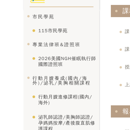
課
市民學苑
115市民學苑
課
專業法律班&證照班
課
2026美國NGH催眠執行師
國際證照班
授
行動月嫂養成(國內/海
外)/泌乳/美胸相關課程
上
行動月嫂進修課程(國內/
海外)
報
泌乳師認證/美胸師認證/
孕媽媽按摩/產後腹直肌修
護課程