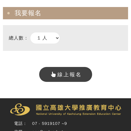
我要報名
總人數：
線上報名
Copy
© 
雄大
廣教
Nati
Unive
電話：
07 - 5919107 ~9
o