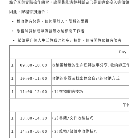
驗分享與實際操作練習，讓學員能清楚判斷自己是否適合投入這個領域。

因此，課程特別適合：

 • 對收納有興趣、但仍屬於入門階段的學員

• 希望提升個人生活與職涯的多元技能，但時間與預算有限者
Day 01
１
09:00-10:00
收納帶給我的生命逆轉故事分享,收納師工作會
１
10:00-11:00
收納的步驟及找出適合自己的收納方式
1
11:00-12:00
(1)衣物收納技巧
午休
１
13:00-14:30
(2)書籍/文件收納技巧
１
14:30-16:00
(3)雜物/儲藏室收納技巧