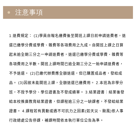
注意事項
1.退費規定： (1)學員自報名繳費後至開班上課日前申請退費者，退
還已繳學分費或學費、雜費等各項費用之九成。自開班上課之日算
起未逾全期三分之一申請退費者，退還已繳學分費或學費、雜費等
各項費用之半數。開班上課時間已逾全期三分之一始申請退費者，
不予退還。 (2)已繳代辦費應全額退還，但已購置成品者，發給成
品。 (3)因故未能開班上課，全額退還已繳費用。 2.本班為非學分
班，不授予學分、學位證書及不發成績單。 3.結業證書：結業後發
給本校推廣教育結業證書，但課程逾三分之一缺課者，不發給結業
證書。 4.課程若有異動或遇不可抗力之因素(如天災、颱風)依人事
行政總處公告停課，補課時間依本執行單位公告為準。