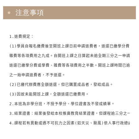
注意事項
1.退費規定： 

(1)學員自報名繳費後至開班上課日前申請退費者，退還已繳學分費或學費
雜費等各項費用之九成。自開班上課之日算起未逾全期三分之一申請退費者
退還已繳學分費或學費、雜費等各項費用之半數。開班上課時間已逾全期三
之一始申請退費者，不予退還。 

(2)已繳代辦費應全額退還，但已購置成品者，發給成品。 

(3)因故未能開班上課，全額退還已繳費用。 

2.本班為非學分班，不授予學分、學位證書及不發成績單。 

3.結業證書：結業後發給本校推廣教育結業證書，但課程逾三分之一缺課
4.課程若有異動或遇不可抗力之因素(如天災、颱風)依人事行政總處公