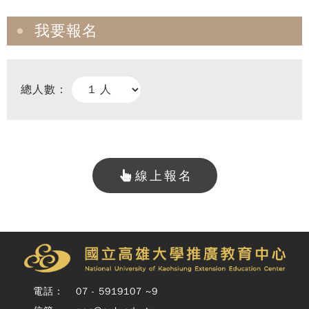
我要報名
總人數：
線上報名
Copy
© 
雄大
廣教
Nati
Unive
電話：
07 - 5919107 ~9
o