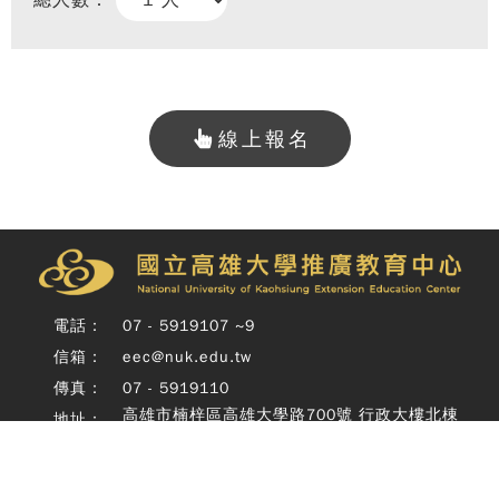
總人數：
線上報名
Copy
© 
雄大
廣教
電話：
07 - 5919107 ~9
Nati
信箱：
eec@nuk.edu.tw
Unive
o
傳真：
07 - 5919110
Kaoh
高雄市楠梓區高雄大學路700號 行政大樓北棟
地址：
Exte
四樓
Educ
Cente
Rig
Copyright © 國立高雄大學推廣教育中心 National University of