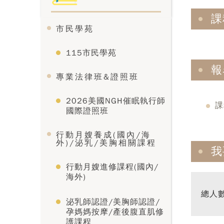
課
市民學苑
115市民學苑
報
專業法律班&證照班
2026美國NGH催眠執行師
課
國際證照班
行動月嫂養成(國內/海
外)/泌乳/美胸相關課程
我
行動月嫂進修課程(國內/
海外)
總人
泌乳師認證/美胸師認證/
孕媽媽按摩/產後腹直肌修
護課程