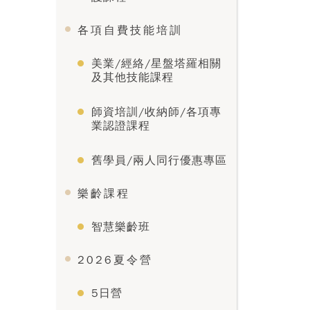
各項自費技能培訓
美業/經絡/星盤塔羅相關
及其他技能課程
師資培訓/收納師/各項專
業認證課程
舊學員/兩人同行優惠專區
樂齡課程
智慧樂齡班
2026夏令營
5日營