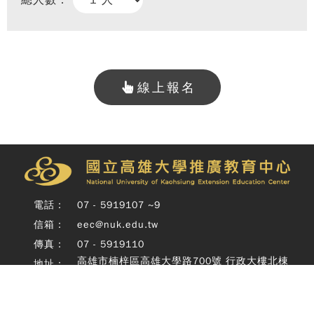
總人數：
線上報名
Copy
© 
雄大
廣教
電話：
07 - 5919107 ~9
Nati
信箱：
eec@nuk.edu.tw
Unive
o
傳真：
07 - 5919110
Kaoh
高雄市楠梓區高雄大學路700號 行政大樓北棟
地址：
Exte
四樓
Educ
Cente
Rig
Copyright © 國立高雄大學推廣教育中心 National University of