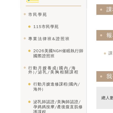
課
市民學苑
115市民學苑
報
專業法律班&證照班
2026美國NGH催眠執行師
課
國際證照班
行動月嫂養成(國內/海
外)/泌乳/美胸相關課程
我
行動月嫂進修課程(國內/
海外)
總人
泌乳師認證/美胸師認證/
孕媽媽按摩/產後腹直肌修
護課程