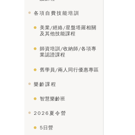
各項自費技能培訓
美業/經絡/星盤塔羅相關
及其他技能課程
師資培訓/收納師/各項專
業認證課程
舊學員/兩人同行優惠專區
樂齡課程
智慧樂齡班
2026夏令營
5日營