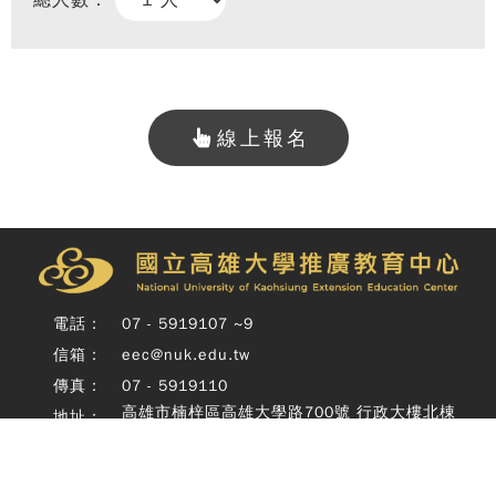
總人數：
線上報名
Copy
© 
雄大
廣教
電話：
07 - 5919107 ~9
Nati
信箱：
eec@nuk.edu.tw
Unive
o
傳真：
07 - 5919110
Kaoh
高雄市楠梓區高雄大學路700號 行政大樓北棟
地址：
Exte
四樓
Educ
Cente
Rig
Copyright © 國立高雄大學推廣教育中心 National University of