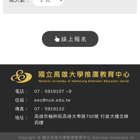
總人數：
線上報名
Copy
© 
雄大
廣教
電話：
07 - 5919107 ~9
Nati
信箱：
eec@nuk.edu.tw
Unive
o
傳真：
07 - 5919110
Kaoh
高雄市楠梓區高雄大學路700號 行政大樓北棟
地址：
Exte
四樓
Educ
Cente
Rig
Copyright © 國立高雄大學推廣教育中心 National University of