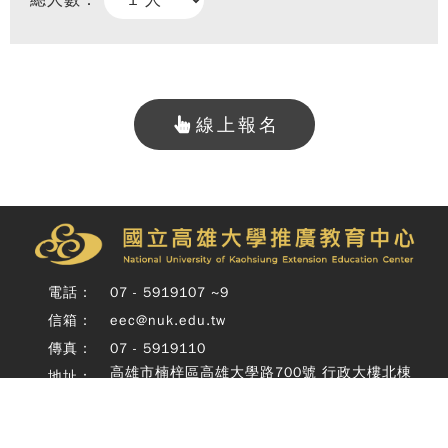
總人數：
線上報名
Copy
© 
雄大
廣教
電話：
07 - 5919107 ~9
Nati
信箱：
eec@nuk.edu.tw
Unive
o
傳真：
07 - 5919110
Kaoh
高雄市楠梓區高雄大學路700號 行政大樓北棟
地址：
Exte
四樓
Educ
Cente
Rig
Copyright © 國立高雄大學推廣教育中心 National University of