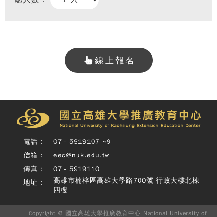
總人數：
線上報名
Copy
© 
雄大
廣教
電話：
07 - 5919107 ~9
Nati
信箱：
eec@nuk.edu.tw
Unive
o
傳真：
07 - 5919110
Kaoh
高雄市楠梓區高雄大學路700號 行政大樓北棟
地址：
Exte
四樓
Educ
Cente
Rig
Copyright © 國立高雄大學推廣教育中心 National University of