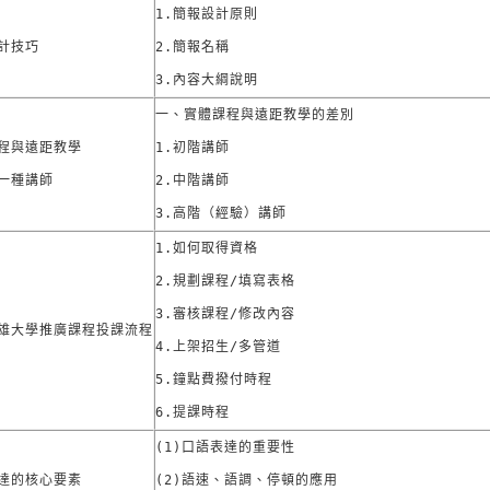
1.簡報設計原則

計技巧
2.簡報名稱

3.內容大綱說明
一、實體課程與遠距教學的差別

程與遠距教學

1.初階講師

一種講師
2.中階講師

3.高階（經驗）講師
1.如何取得資格

2.規劃課程/填寫表格

3.審核課程/修改內容

雄大學推廣課程投課流程
4.上架招生/多管道

5.鐘點費撥付時程

6.提課時程
(1)口語表達的重要性

達的核心要素
(2)語速、語調、停頓的應用
