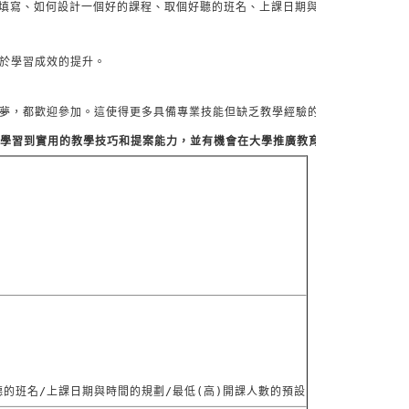
填寫、如何設計一個好的課程、取個好聽的班名、上課日期與時間的規劃、最低
於學習成效的提升。
夢，都歡迎參加。這使得更多具備專業技能但缺乏教學經驗的人，有機會發展
學習到實用的教學技巧和提案能力，並有機會在大學推廣教育中心開課，為個
聽的班名/上課日期與時間的規劃/最低(高)開課人數的預設