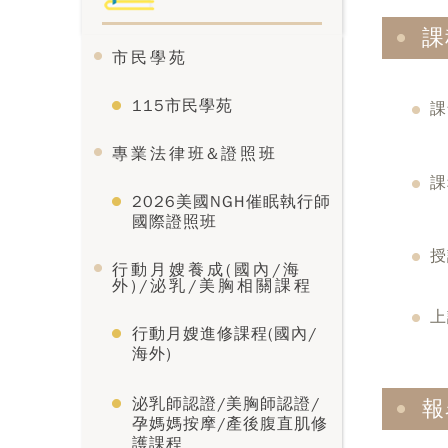
課
市民學苑
115市民學苑
課
專業法律班&證照班
課
2026美國NGH催眠執行師
國際證照班
授
行動月嫂養成(國內/海
外)/泌乳/美胸相關課程
上
行動月嫂進修課程(國內/
海外)
泌乳師認證/美胸師認證/
報
孕媽媽按摩/產後腹直肌修
護課程