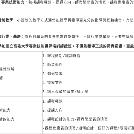
專業技術能力
：包括課程種類、提課方向、師資簡歷表的填寫、課程進度表的
班制教學
：小班制的教學方式通常能讓學員獲得更充分的指導與互動機會，有助
限行業、學歷
：課程對學員的背景要求較為彈性，不論行業或學歷，只要有講師
參加國立高雄大學專業技能講師培訓認證班，不僅能獲得正規的師資認證，更能
1.課程類別/職訓課程

2.師資條件

態性領域

3.如何提案

師
4.提案文件

5.讓人尊敬的職業/師字輩
1.課程種類

術能力

2.提課方向

計的能力
3.課程設計的能力/師資簡歷表的填寫

/課程進度表的填寫/如何設計一個好的課程/取個好