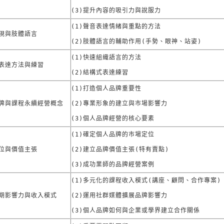
(3)提升內容的吸引力與說服力
(1)聲音表達情緒與重點的方法

現與肢體語言
(2)肢體語言的輔助作用(手勢、眼神、站姿)
(1)快速組織語言的方法

表達方法與練習
(2)結構式表達練習
(1)打造個人品牌重要性

牌與課程永續經營概念
(2)專業形象的建立與市場影響力

(3)個人品牌經營的核心要素
(1)確定個人品牌的市場定位

位與價值主張
(2)建立品牌價值主張(特有賣點)

(3)成功業師的品牌經營案例
(1)多元化的課程收入模式(講座、顧問、合作專案)

期影響力與收入模式
(2)運用社群媒體擴展品牌影響力

(3)個人品牌如何與企業或學界建立合作關係