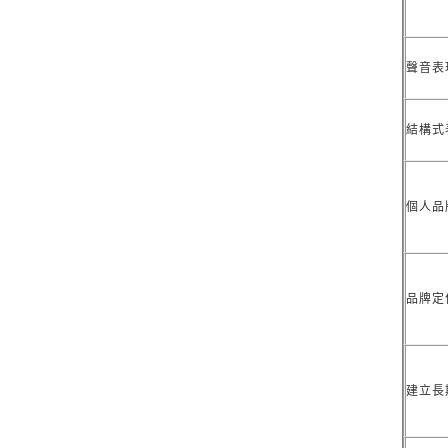
聲音表
結構式
個人品
品牌定
建立長