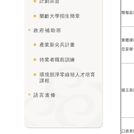
計劃宗旨
簡報設
樂齡大學招生簡章
政府補助班
實體課
產業新尖兵計畫
您是哪
待業者職前訓練
環境部淨零綠領人才培育
課程
國立高
語言進修
口語表