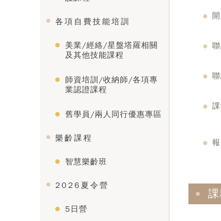
開
各項自費技能培訓
美業/經絡/星盤塔羅相關
聯
及其他技能課程
聯
師資培訓/收納師/各項專
業認證課程
課
舊學員/兩人同行優惠專區
樂齡課程
報
智慧樂齡班
2026夏令營
課
5日營