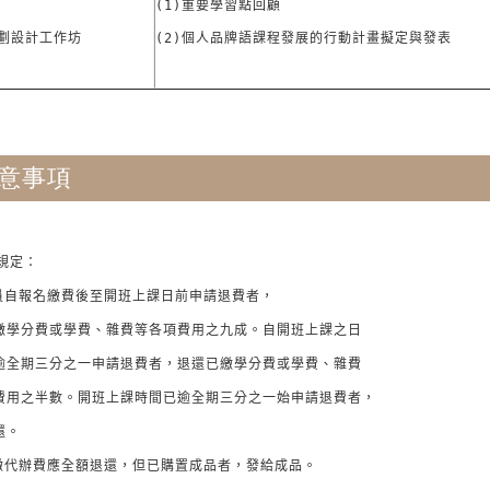
(1)重要學習點回顧

劃設計工作坊
(2)個人品牌語課程發展的行動計畫擬定與發表
意事項
規定： 

學員自報名繳費後至開班上課日前申請退費者，

繳學分費或學費、雜費等各項費用之九成。自開班上課之日

逾全期三分之一申請退費者，退還已繳學分費或學費、雜費

費用之半數。開班上課時間已逾全期三分之一始申請退費者，

。 

已繳代辦費應全額退還，但已購置成品者，發給成品。 
