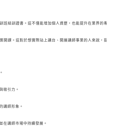
訓班結訓證書。這不僅能增加個人資歷，也能提升在業界的專業形象與認可度
案開課。這對於想實際站上講台、開展講師事業的人來說，提供了寶貴的平台
。
與吸引力。
的講師形象。
並在講師市場中持續發展。