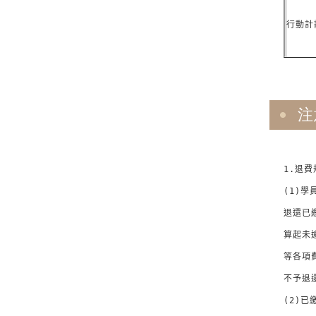
行動計
注
1.退費
(1)
退還已
算起未
等各項
不予退還
(2)