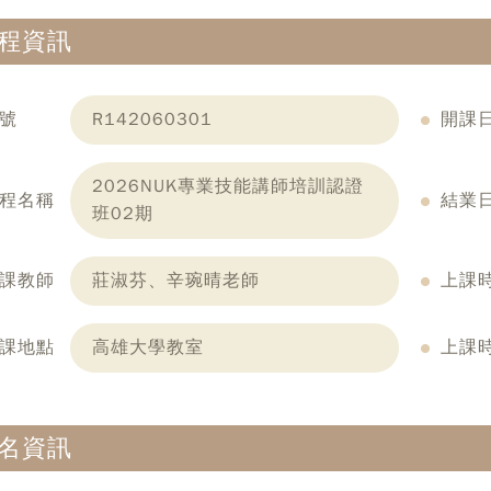
程資訊
號
R142060301
開課
2026NUK專業技能講師培訓認證
程名稱
結業
班02期
課教師
莊淑芬、辛琬晴老師
上課
課地點
高雄大學教室
上課
名資訊