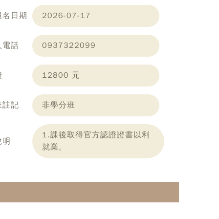
報名日期
2026-07-17
人電話
0937322099
費
12800 元
班註記
非學分班
1.課後取得官方認證證書以利
說明
就業。