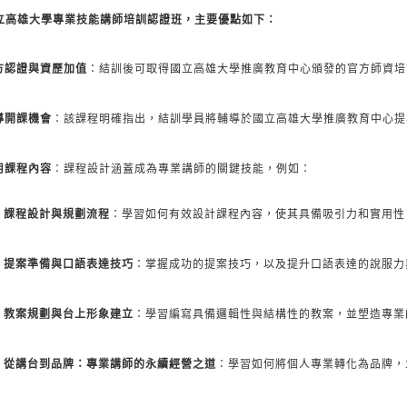
立高雄大學專業技能講師培訓認證班，主要優點如下：
方認證與資歷加值
：結訓後可取得國立高雄大學推廣教育中心頒發的官方師資培
導開課機會
：該課程明確指出，結訓學員將輔導於國立高雄大學推廣教育中心提
用課程內容
：課程設計涵蓋成為專業講師的關鍵技能，例如：
課程設計與規劃流程
：學習如何有效設計課程內容，使其具備吸引力和實用性
提案準備與口語表達技巧
：掌握成功的提案技巧，以及提升口語表達的說服力
教案規劃與台上形象建立
：學習編寫具備邏輯性與結構性的教案，並塑造專業
從講台到品牌：專業講師的永續經營之道
：學習如何將個人專業轉化為品牌，