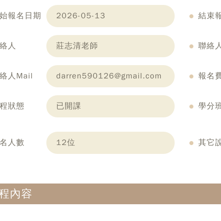
始報名日期
2026-05-13
結束
絡人
莊志清老師
聯絡
絡人Mail
darren590126@gmail.com
報名
程狀態
已開課
學分
名人數
12位
其它
程內容