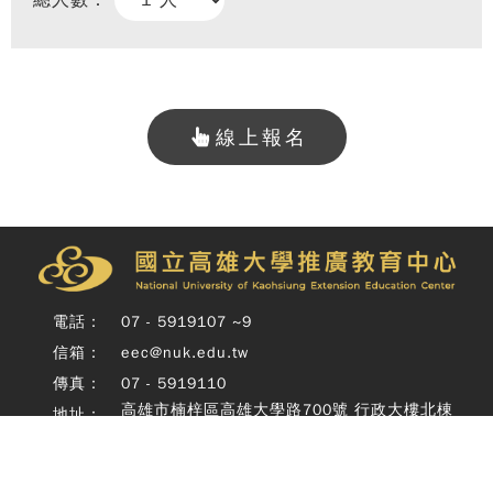
總人數：
線上報名
Copy
© 
雄大
廣教
電話：
07 - 5919107 ~9
Nati
信箱：
eec@nuk.edu.tw
Unive
o
傳真：
07 - 5919110
Kaoh
高雄市楠梓區高雄大學路700號 行政大樓北棟
地址：
Exte
四樓
Educ
Cente
Rig
Copyright © 國立高雄大學推廣教育中心 National University of