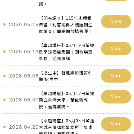
講。
【問卷調查】115年永續報
More
2026.05.19
告書「利害關係人議題關注
度調查」問卷開放填答囉！
【卓越講座】05月19日敬邀
More
2026.05.13
星享道酒店集團﹝劉敏瑛董
事長﹞蒞臨演講。
【招生中】智慧樂齡班第6
2026.05.08
More
期 招生中
【卓越講座】05月12日敬邀
More
2026.05.07
國立台灣大學﹝葉俊榮教
授﹞蒞臨演講。
【卓越講座】05月05日敬邀
More
2026.04.29
大成台灣律師事務所﹝吳尚
昆律師﹞蒞臨演講。