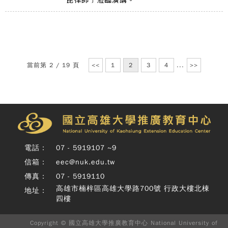
當前第 2 / 19 頁
<<
1
2
3
4
...
>>
Copy
© 
雄大
廣教
電話：
07 - 5919107 ~9
Nati
信箱：
eec@nuk.edu.tw
Unive
o
傳真：
07 - 5919110
Kaoh
高雄市楠梓區高雄大學路700號 行政大樓北棟
地址：
Exte
四樓
Educ
Cente
Rig
Copyright © 國立高雄大學推廣教育中心 National University of