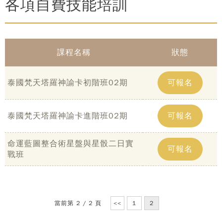
各項自費技能培訓
課程名稱
狀態
泰國梵天塔羅神諭卡初階班02期
可報名
泰國梵天塔羅神諭卡進階班02期
可報名
命運藍圖整合術星盤與星骰二日實
可報名
戰班
當前第 2 / 2 頁
<<
1
2