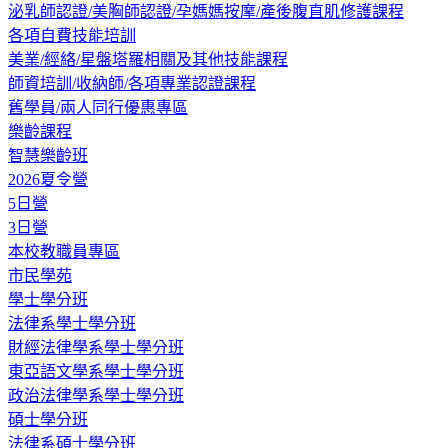
泌乳師認證/美胸師認證/孕媽媽按摩/產後腹直肌修護課程
各項自費技能培訓
美業/經絡/星盤塔羅相關及其他技能課程
師資培訓/收納師/各項專業認證課程
舊學員/兩人同行優惠專區
樂齡課程
智慧樂齡班
2026夏令營
5日營
3日營
本校教職員專區
市民學苑
學士學分班
法律系學士學分班
財經法律學系學士學分班
東亞語文學系學士學分班
政治法律學系學士學分班
碩士學分班
法律系碩士學分班