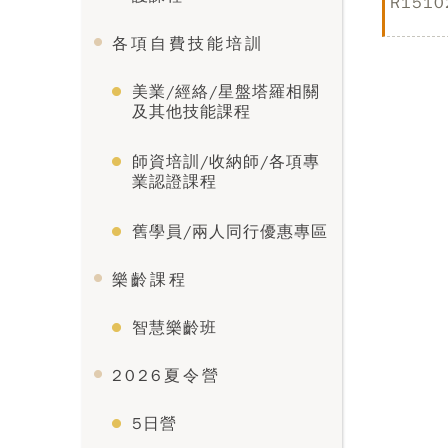
R1510
各項自費技能培訓
美業/經絡/星盤塔羅相關
及其他技能課程
師資培訓/收納師/各項專
業認證課程
舊學員/兩人同行優惠專區
樂齡課程
智慧樂齡班
2026夏令營
5日營