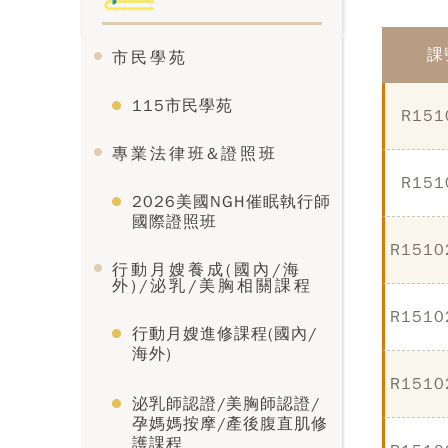
課
市民學苑
115市民學苑
R151
專業法律班&證照班
R151
2026美國NGH催眠執行師
國際證照班
R1510
行動月嫂養成(國內/海
外)/泌乳/美胸相關課程
R1510
行動月嫂進修課程(國內/
海外)
R1510
泌乳師認證/美胸師認證/
孕媽媽按摩/產後腹直肌修
護課程