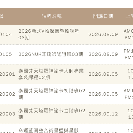
號
課程名稱
開課日期
上
2026新式V臉深層塑臉課程
AM0
0104
2026.08.09
03期
PM
PM1
0105
2026NUK耳燭師認證班03期
2026.08.09
PM
泰國梵天塔羅神諭卡大師專業
10
20201
2026.09.05
套裝課程02期
1
泰國梵天塔羅神諭卡初階班02
AM1
20202
2026.09.05
期
PM
泰國梵天塔羅神諭卡進階班02
10
20203
2026.09.12
期
1
命運藍圖整合術星盤與星骰二
10