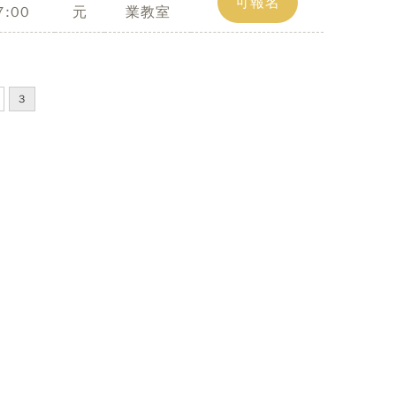
可報名
7:00
元
業教室
3