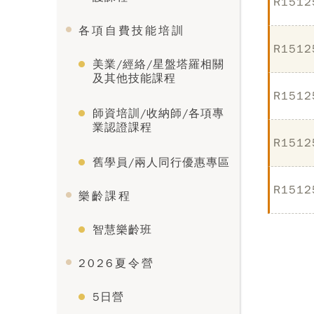
R1512
各項自費技能培訓
R1512
美業/經絡/星盤塔羅相關
及其他技能課程
R1512
師資培訓/收納師/各項專
業認證課程
R1512
舊學員/兩人同行優惠專區
R1512
樂齡課程
智慧樂齡班
2026夏令營
5日營