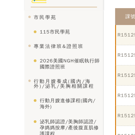
課
市民學苑
115市民學苑
R1512
專業法律班&證照班
R1512
2026美國NGH催眠執行師
國際證照班
R1512
行動月嫂養成(國內/海
外)/泌乳/美胸相關課程
R1512
行動月嫂進修課程(國內/
海外)
R1512
泌乳師認證/美胸師認證/
孕媽媽按摩/產後腹直肌修
護課程