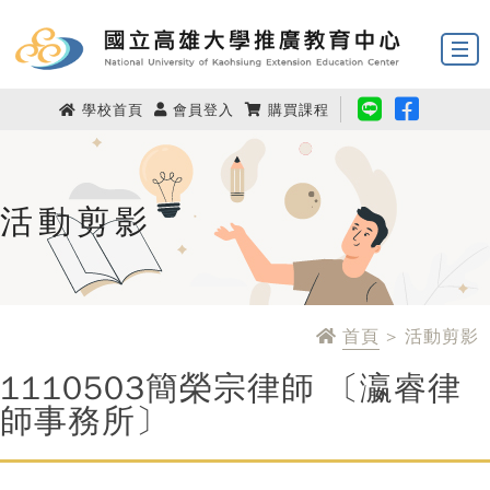
學校首頁
會員登入
購買課程
活動剪影
首頁
> 活動剪影
1110503簡榮宗律師 〔瀛睿律
師事務所〕