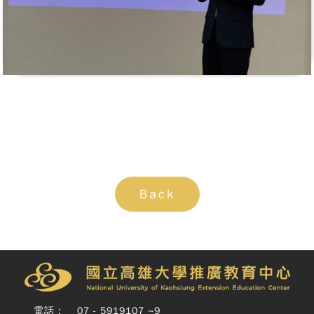
Back
Copy
© 
雄大
廣教
Nati
Unive
電話：
07 - 5919107 ~9